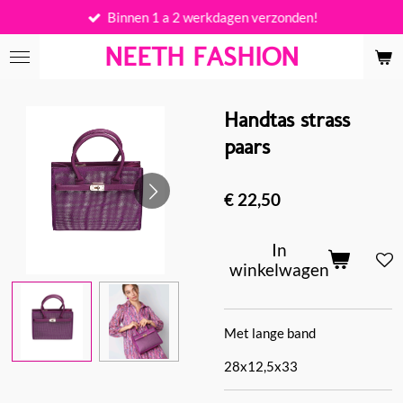
Binnen 1 a 2 werkdagen verzonden!
Ga
direct
NEETH FASHION
naar
de
hoofdinhoud
Handtas strass
paars
€ 22,50
In
winkelwagen
Met lange band
28x12,5x33