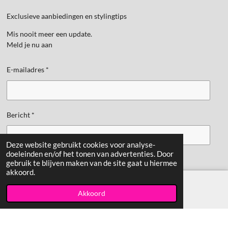
Exclusieve aanbiedingen en stylingtips
Mis nooit meer een update.
Meld je nu aan
E-mailadres *
Bericht *
Deze website gebruikt cookies voor analyse-
doeleinden en/of het tonen van advertenties. Door
gebruik te blijven maken van de site gaat u hiermee
Verzenden
akkoord.
gemaakt door:
Kemerinkdesign
Akkoord
E-mailadres
TikTok