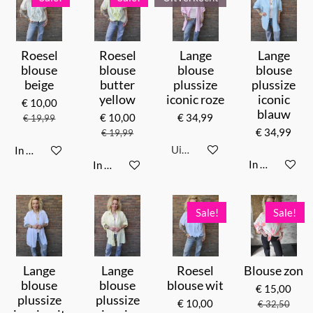
Roesel
Roesel
Lange
Lange
blouse
blouse
blouse
blouse
beige
butter
plussize
plussize
yellow
iconic roze
iconic
€ 10,00
blauw
€ 10,00
€ 34,99
€ 19,99
€ 34,99
€ 19,99
Uitverkocht
In winkelwagen
In winkelwag
In winkelwagen
Sale!
Sale!
Lange
Lange
Roesel
Blouse zon
blouse
blouse
blouse wit
€ 15,00
plussize
plussize
€ 10,00
€ 32,50