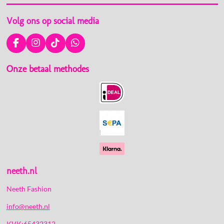
Volg ons op social media
F
I
T
W
a
n
i
h
c
s
k
a
Onze betaal methodes
e
t
T
t
b
a
o
s
o
g
k
A
o
r
p
k
a
p
m
neeth.nl
Neeth Fashion
info@neeth.nl
KVK:65432312