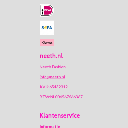
b
a
o
s
o
g
k
A
o
r
p
k
a
p
m
neeth.nl
Neeth Fashion
info@neeth.nl
KVK:65432312
BTW:NL004567666367
Klantenservice
Informatie