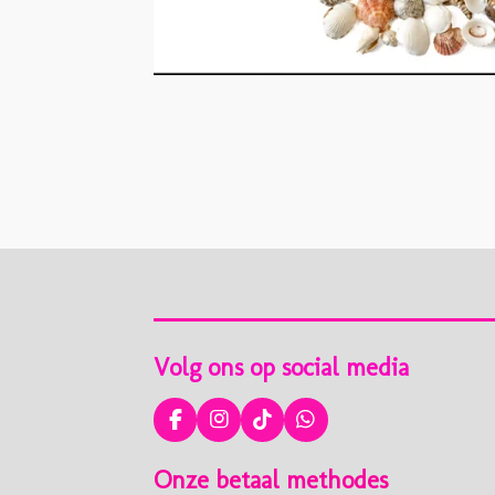
Volg ons op social media
F
I
T
W
a
n
i
h
c
s
k
a
Onze betaal methodes
e
t
T
t