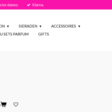
size dames.
Klarna.
ION
SIERADEN
ACCESSOIRES
U SETS PARFUM
GIFTS
n