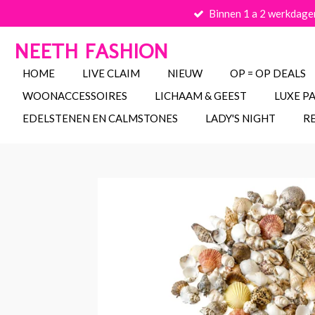
Binnen 1 a 2 werkdage
Ga
direct
NEETH FASHION
naar
de
HOME
LIVE CLAIM
NIEUW
OP = OP DEALS
hoofdinhoud
WOONACCESSOIRES
LICHAAM & GEEST
LUXE P
EDELSTENEN EN CALMSTONES
LADY'S NIGHT
R