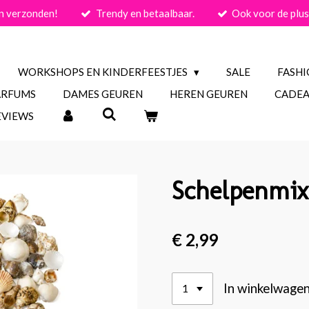
n verzonden!
Trendy en betaalbaar.
Ook voor de plus
WORKSHOPS EN KINDERFEESTJES
SALE
FASH
ARFUMS
DAMES GEUREN
HEREN GEUREN
CADEA
EVIEWS
Schelpenmix
€ 2,99
In winkelwage