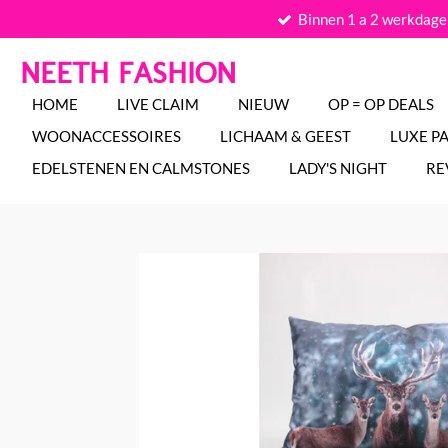
Binnen 1 a 2 werkdage
Ga
direct
NEETH FASHION
naar
de
HOME
LIVE CLAIM
NIEUW
OP = OP DEALS
hoofdinhoud
WOONACCESSOIRES
LICHAAM & GEEST
LUXE P
EDELSTENEN EN CALMSTONES
LADY'S NIGHT
RE