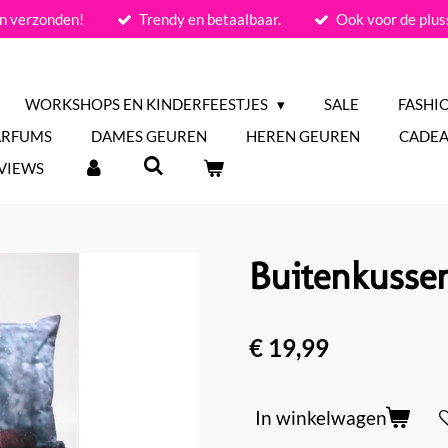
n verzonden!
Trendy en betaalbaar.
Ook voor de plus
WORKSHOPS EN KINDERFEESTJES
SALE
FASHI
ARFUMS
DAMES GEUREN
HEREN GEUREN
CADEA
VIEWS
Buitenkusse
€ 19,99
In winkelwagen