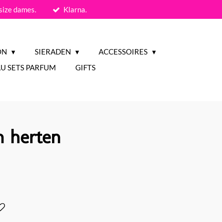
size dames.
Klarna.
ON
SIERADEN
ACCESSOIRES
U SETS PARFUM
GIFTS
n herten