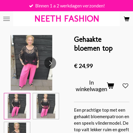
Binnen 1 a 2 werkdagen verzonden!
Ga
direct
NEETH FASHION
naar
de
hoofdinhoud
Gehaakte
bloemen top
€ 24,99
In
winkelwagen
Een prachtige top met een
gehaakt bloemenpatroon en
een speels vlindermodel. De
top valt lekker ruim en geeft