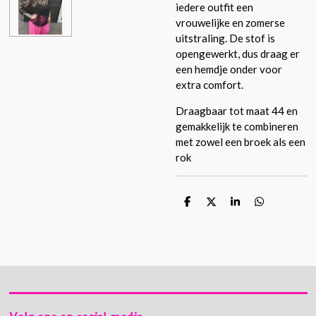
iedere outfit een
vrouwelijke en zomerse
uitstraling. De stof is
opengewerkt, dus draag er
een hemdje onder voor
extra comfort.
Draagbaar tot maat 44 en
gemakkelijk te combineren
met zowel een broek als een
rok
D
D
S
D
e
e
h
e
l
e
a
l
e
l
r
e
n
e
n