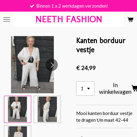
Binnen 1 a 2 werkdagen verzonden!
Ga
direct
NEETH FASHION
naar
de
hoofdinhoud
Kanten borduur
vestje
€ 24,99
In
winkelwagen
Mooi kanten borduur vestje
te dragen t/m maat 42-44