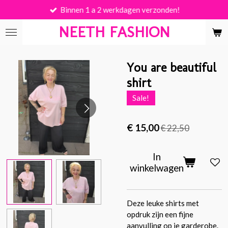
Binnen 1 a 2 werkdagen verzonden!
Ga
direct
NEETH FASHION
naar
de
hoofdinhoud
You are beautiful
shirt
Sale!
€ 15,00
€ 22,50
In
winkelwagen
Deze leuke shirts met
opdruk zijn een fijne
aanvulling op je garderobe.