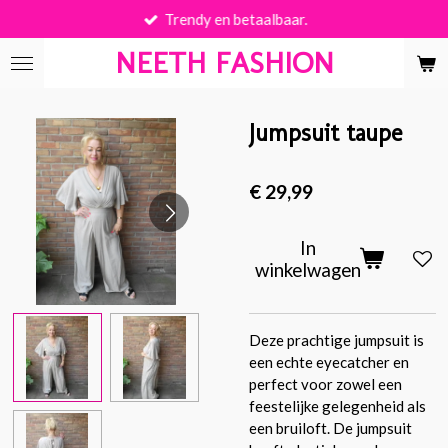
Trendy en betaalbaar.
Ga
direct
NEETH FASHION
naar
de
hoofdinhoud
Jumpsuit taupe
€ 29,99
In
winkelwagen
Deze prachtige jumpsuit is
een echte eyecatcher en
perfect voor zowel een
feestelijke gelegenheid als
een bruiloft. De jumpsuit