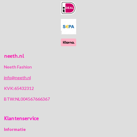
b
a
o
s
o
g
k
A
o
r
p
k
a
p
m
neeth.nl
Neeth Fashion
info@neeth.nl
KVK:65432312
BTW:NL004567666367
Klantenservice
Informatie