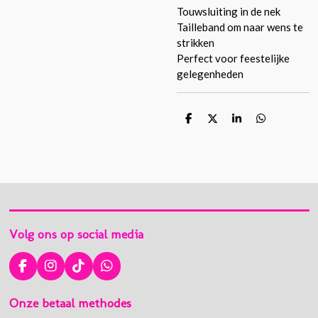
Touwsluiting in de nek
Tailleband om naar wens te
strikken
Perfect voor feestelijke
gelegenheden
D
D
S
D
e
e
h
e
l
e
a
l
e
l
r
e
n
e
n
Volg ons op social media
F
I
T
W
a
n
i
h
c
s
k
a
Onze betaal methodes
e
t
T
t