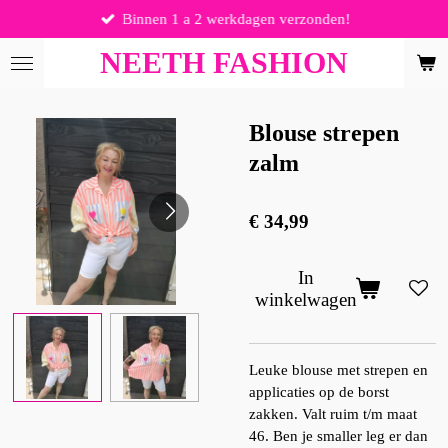
Binnen 1 a 2 werkdagen verzonden!
Ga
direct
NEETH FASHION
naar
de
hoofdinhoud
Blouse strepen
zalm
€ 34,99
In
winkelwagen
Leuke blouse met strepen en
applicaties op de borst
zakken. Valt ruim t/m maat
46. Ben je smaller leg er dan