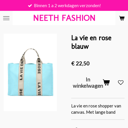
Binnen 1 a 2 werkdagen verzonden!
Ga
direct
NEETH FASHION
naar
de
hoofdinhoud
La vie en rose
blauw
€ 22,50
In
winkelwagen
La vie en rose shopper van
canvas. Met lange band