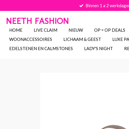
Binnen 1 a 2 werkdage
Ga
direct
NEETH FASHION
naar
de
HOME
LIVE CLAIM
NIEUW
OP = OP DEALS
hoofdinhoud
WOONACCESSOIRES
LICHAAM & GEEST
LUXE P
EDELSTENEN EN CALMSTONES
LADY'S NIGHT
R