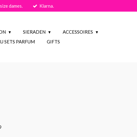
size dames.
Klarna.
ION
SIERADEN
ACCESSOIRES
U SETS PARFUM
GIFTS