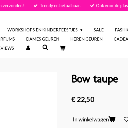
n verzonden!
Trendy en betaalbaar.
Ook voor de plus
WORKSHOPS EN KINDERFEESTJES
SALE
FASH
ARFUMS
DAMES GEUREN
HEREN GEUREN
CADEA
EVIEWS
Bow taupe
€ 22,50
In winkelwagen