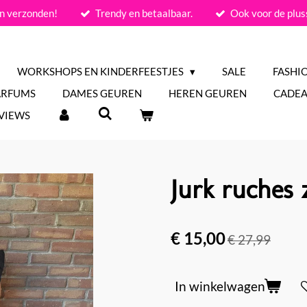
n verzonden!
Trendy en betaalbaar.
Ook voor de plus
WORKSHOPS EN KINDERFEESTJES
SALE
FASHI
ARFUMS
DAMES GEUREN
HEREN GEUREN
CADEA
VIEWS
Jurk ruches 
€ 15,00
€ 27,99
In winkelwagen