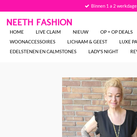
Binnen 1 a 2 werkdage
Ga
direct
NEETH FASHION
naar
de
HOME
LIVE CLAIM
NIEUW
OP = OP DEALS
hoofdinhoud
WOONACCESSOIRES
LICHAAM & GEEST
LUXE P
EDELSTENEN EN CALMSTONES
LADY'S NIGHT
RE