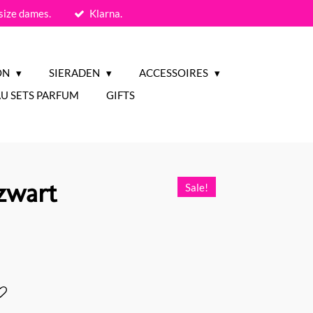
size dames.
Klarna.
ON
SIERADEN
ACCESSOIRES
U SETS PARFUM
GIFTS
zwart
Sale!