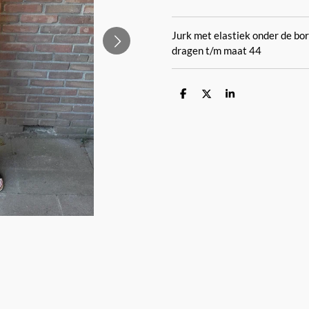
Jurk met elastiek onder de bor
dragen t/m maat 44
D
D
S
e
e
h
l
e
a
e
l
r
n
e