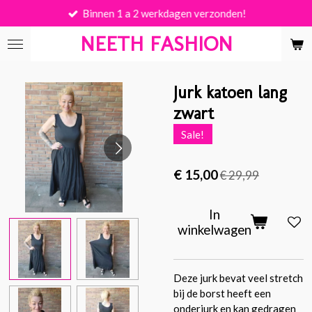
Binnen 1 a 2 werkdagen verzonden!
Ga
direct
NEETH FASHION
naar
de
hoofdinhoud
Jurk katoen lang
zwart
Sale!
€ 15,00
€ 29,99
In
winkelwagen
Deze jurk bevat veel stretch
bij de borst heeft een
onderjurk en kan gedragen