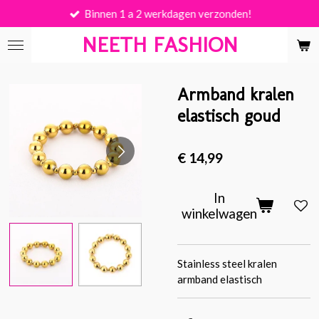
Binnen 1 a 2 werkdagen verzonden!
Ga
direct
NEETH FASHION
naar
de
hoofdinhoud
Armband kralen
elastisch goud
€ 14,99
In
winkelwagen
Stainless steel kralen
armband elastisch