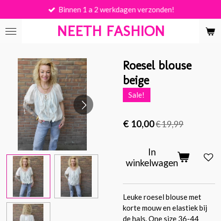
Binnen 1 a 2 werkdagen verzonden!
Ga
direct
NEETH FASHION
naar
de
hoofdinhoud
Roesel blouse
beige
Sale!
€ 10,00
€ 19,99
In
winkelwagen
Leuke roesel blouse met
korte mouw en elastiek bij
de hals. One size 36-44