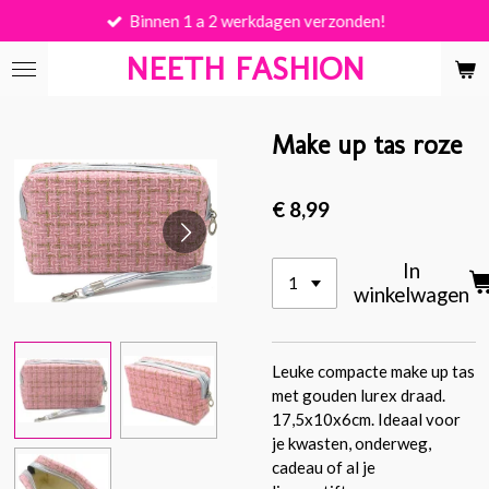
Binnen 1 a 2 werkdagen verzonden!
Ga
direct
NEETH FASHION
naar
de
hoofdinhoud
Make up tas roze
€ 8,99
In
winkelwagen
Leuke compacte make up tas
met gouden lurex draad.
17,5x10x6cm. Ideaal voor
je kwasten, onderweg,
cadeau of al je