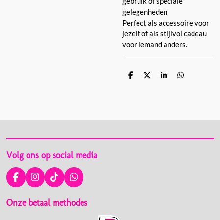
gebruik of speciale
gelegenheden
Perfect als accessoire voor
jezelf of als stijlvol cadeau
voor iemand anders.
D
D
S
D
e
e
h
e
l
e
a
l
e
l
r
e
n
e
n
Volg ons op social media
F
I
T
W
a
n
i
h
c
s
k
a
Onze betaal methodes
e
t
T
t
b
a
o
s