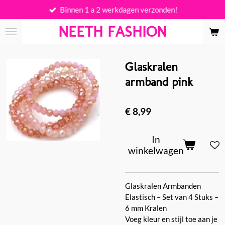
Binnen 1 a 2 werkdagen verzonden!
Ga
direct
NEETH FASHION
naar
de
hoofdinhoud
Glaskralen
armband pink
€ 8,99
In
winkelwagen
Glaskralen Armbanden
Elastisch – Set van 4 Stuks –
6 mm Kralen
Voeg kleur en stijl toe aan je