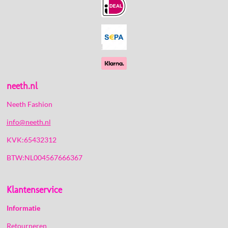
o
g
k
A
o
r
p
k
a
p
m
neeth.nl
Neeth Fashion
info@neeth.nl
KVK:65432312
BTW:NL004567666367
Klantenservice
Informatie
Retourneren