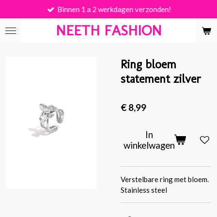
Binnen 1 a 2 werkdagen verzonden!
Ga
direct
NEETH FASHION
naar
de
hoofdinhoud
Ring bloem
statement zilver
€ 8,99
In
winkelwagen
Verstelbare ring met bloem.
Stainless steel