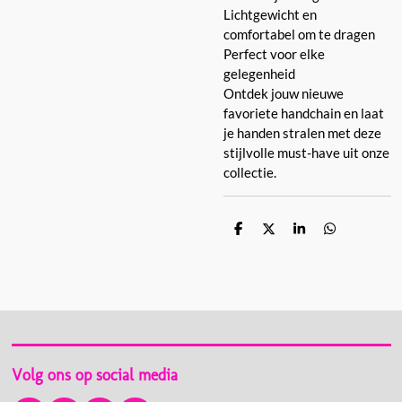
Lichtgewicht en
comfortabel om te dragen
Perfect voor elke
gelegenheid
Ontdek jouw nieuwe
favoriete handchain en laat
je handen stralen met deze
stijlvolle must-have uit onze
collectie.
D
D
S
D
e
e
h
e
l
e
a
l
e
l
r
e
n
e
n
Volg ons op social media