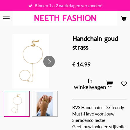
Binnen 1 a 2 werkdagen verzonden!
Ga
direct
NEETH FASHION
naar
de
hoofdinhoud
Handchain goud
strass
€ 14,99
In
winkelwagen
RVS Handchains Dé Trendy
Must-Have voor Jouw
Sieradencollectie
Geef jouw look een stijlvolle