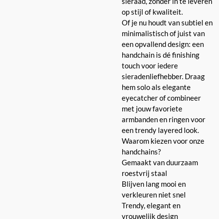
sieraad, zonder in te leveren
op stijl of kwaliteit.
Of je nu houdt van subtiel en
minimalistisch of juist van
een opvallend design: een
handchain is dé finishing
touch voor iedere
sieradenliefhebber. Draag
hem solo als elegante
eyecatcher of combineer
met jouw favoriete
armbanden en ringen voor
een trendy layered look.
Waarom kiezen voor onze
handchains?
Gemaakt van duurzaam
roestvrij staal
Blijven lang mooi en
verkleuren niet snel
Trendy, elegant en
vrouwelijk design