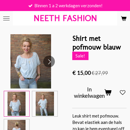
Binnen 1 a 2 werkdagen verzonden!
Ga
direct
NEETH FASHION
naar
de
hoofdinhoud
Shirt met
pofmouw blauw
Sale!
€ 15,00
€ 27,99
In
winkelwagen
Leuk shirt met pofmouw.
Bevat elastiek aan de hals
zo kan je hem eventueel off