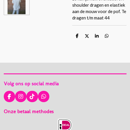
shoulder dragen en elastiek
aan de mouw voor de pof. Te
dragen t/m maat 44
D
D
S
D
e
e
h
e
l
e
a
l
e
l
r
e
n
e
n
Volg ons op social media
F
I
T
W
a
n
i
h
c
s
k
a
Onze betaal methodes
e
t
T
t
b
a
o
s
o
g
k
A