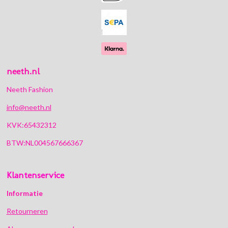
o
r
p
k
a
p
m
neeth.nl
Neeth Fashion
info@neeth.nl
KVK:65432312
BTW:NL004567666367
Klantenservice
Informatie
Retourneren