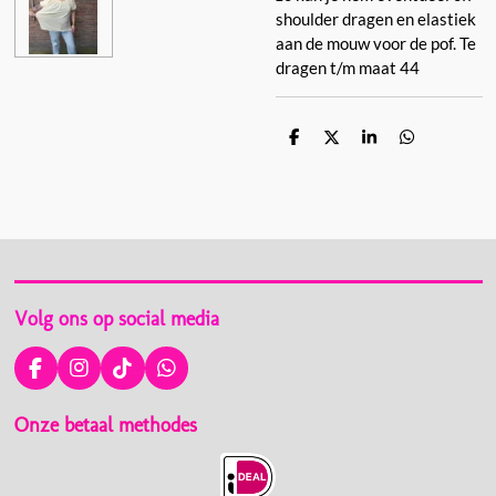
shoulder dragen en elastiek
aan de mouw voor de pof. Te
dragen t/m maat 44
D
D
S
D
e
e
h
e
l
e
a
l
e
l
r
e
n
e
n
Volg ons op social media
F
I
T
W
a
n
i
h
c
s
k
a
Onze betaal methodes
e
t
T
t
b
a
o
s
o
g
k
A