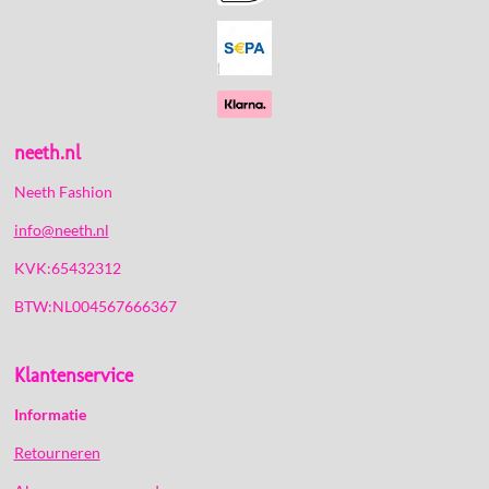
o
r
p
k
a
p
m
neeth.nl
Neeth Fashion
info@neeth.nl
KVK:65432312
BTW:NL004567666367
Klantenservice
Informatie
Retourneren