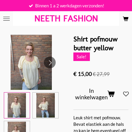
Binnen 1 a 2 werkdagen verzonden!
Ga
direct
NEETH FASHION
naar
de
hoofdinhoud
Shirt pofmouw
butter yellow
Sale!
€ 15,00
€ 27,99
In
winkelwagen
Leuk shirt met pofmouw.
Bevat elastiek aan de hals
zo kan je hem eventueel off