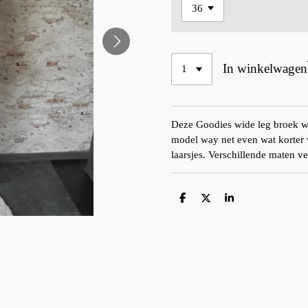
In winkelwagen
Deze Goodies wide leg broek wil
model way net even wat korter 
laarsjes. Verschillende maten v
D
D
S
e
e
h
l
e
a
e
l
r
n
e