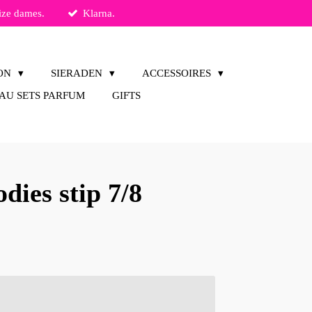
ize dames.
Klarna.
ION
SIERADEN
ACCESSOIRES
AU SETS PARFUM
GIFTS
dies stip 7/8