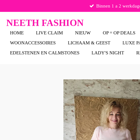
Binnen 1 a 2 werkdag
Ga
direct
naar
NEETH FASHION
de
HOME
LIVE CLAIM
NIEUW
OP = OP DEALS
hoofdinhoud
WOONACCESSOIRES
LICHAAM & GEEST
LUXE P
EDELSTENEN EN CALMSTONES
LADY'S NIGHT
R