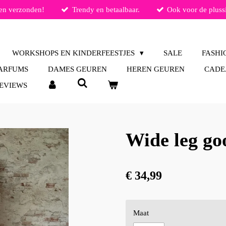
en verzonden!
Trendy en betaalbaar.
Ook voor de pluss
WORKSHOPS EN KINDERFEESTJES
SALE
FASH
ARFUMS
DAMES GEUREN
HEREN GEUREN
CADE
EVIEWS
Wide leg goo
€ 34,99
Maat