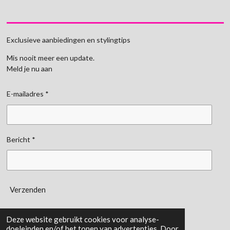
Exclusieve aanbiedingen en stylingtips
Mis nooit meer een update.
Meld je nu aan
E-mailadres *
Bericht *
Verzenden
gemaakt door:
Kemerinkdesign
Deze website gebruikt cookies voor analyse-
doeleinden en/of het tonen van advertenties. Door