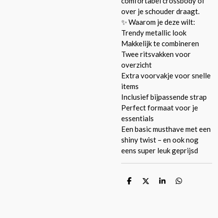
comfortabel crossbody of
over je schouder draagt.
✨ Waarom je deze wilt:
Trendy metallic look
Makkelijk te combineren
Twee ritsvakken voor
overzicht
Extra voorvakje voor snelle
items
Inclusief bijpassende strap
Perfect formaat voor je
essentials
Een basic musthave met een
shiny twist – en ook nog
eens super leuk geprijsd
D
D
S
D
e
e
h
e
l
e
a
l
e
l
r
e
n
e
n