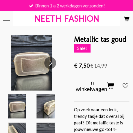
Binnen 1 a 2 werkdagen verzonden!
Ga
direct
NEETH FASHION
naar
de
hoofdinhoud
Metallic tas goud
Sale!
€ 7,50
€ 14,99
In
winkelwagen
Op zoek naar een leuk,
trendy tasje dat overal bij
past? Dit metallic tasje is
jouw nieuwe go-to! ✨