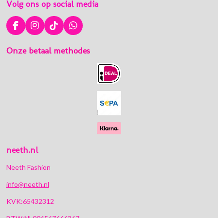
Volg ons op social media
F
I
T
W
a
n
i
h
c
s
k
a
Onze betaal methodes
e
t
T
t
b
a
o
s
o
g
k
A
o
r
p
k
a
p
m
neeth.nl
Neeth Fashion
info@neeth.nl
KVK:65432312