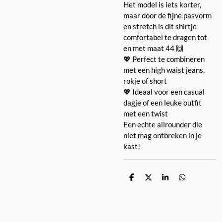
Het model is iets korter,
maar door de fijne pasvorm
en stretch is dit shirtje
comfortabel te dragen tot
en met maat 44 🙌
💖 Perfect te combineren
met een high waist jeans,
rokje of short
💖 Ideaal voor een casual
dagje of een leuke outfit
met een twist
Een echte allrounder die
niet mag ontbreken in je
kast!
D
D
S
D
e
e
h
e
l
e
a
l
e
l
r
e
n
e
n