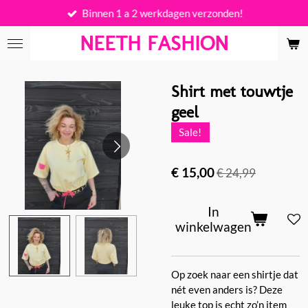
Binnen 1 a 2 werkdagen verzonden!
Ga
direct
NEETH FASHION
naar
de
hoofdinhoud
Shirt met touwtje
geel
Sale!
€ 15,00
€ 24,99
In
winkelwagen
Op zoek naar een shirtje dat
nét even anders is? Deze
leuke top is echt zo’n item