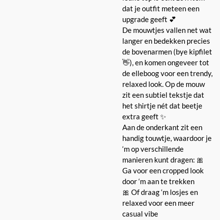
dat je outfit meteen een
upgrade geeft 💕
De mouwtjes vallen net wat
langer en bedekken precies
de bovenarmen (bye kipfilet
👋), en komen ongeveer tot
de elleboog voor een trendy,
relaxed look. Op de mouw
zit een subtiel tekstje dat
het shirtje nét dat beetje
extra geeft ✨
Aan de onderkant zit een
handig touwtje, waardoor je
‘m op verschillende
manieren kunt dragen: 🎀
Ga voor een cropped look
door ‘m aan te trekken
🎀 Of draag ‘m losjes en
relaxed voor een meer
casual vibe