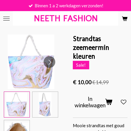
Binnen 1 a 2 werkdagen verzonden!
Ga
direct
NEETH FASHION
naar
de
hoofdinhoud
Strandtas
zeemeermin
kleuren
Sale!
€ 10,00
€ 14,99
In
winkelwagen
Mooie strandtas met goud