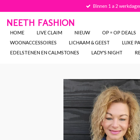
Binnen 1 a 2 werkdage
Ga
direct
NEETH FASHION
naar
de
HOME
LIVE CLAIM
NIEUW
OP = OP DEALS
hoofdinhoud
WOONACCESSOIRES
LICHAAM & GEEST
LUXE P
EDELSTENEN EN CALMSTONES
LADY'S NIGHT
R