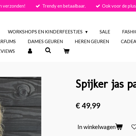
n verzonden!
Trendy en betaalbaar.
Ook voor de plus
WORKSHOPS EN KINDERFEESTJES
SALE
FASH
ARFUMS
DAMES GEUREN
HEREN GEUREN
CADEA
EVIEWS
Spijker jas 
€ 49,99
In winkelwagen