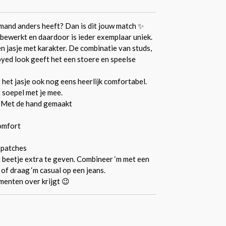
emand anders heeft? Dan is dit jouw match ✨
d bewerkt en daardoor is ieder exemplaar uniek.
 jasje met karakter. De combinatie van studs,
oyed look geeft het een stoere en speelse
t het jasje ook nog eens heerlijk comfortabel.
 soepel met je mee.
💎 Met de hand gemaakt
omfort
 patches
t beetje extra te geven. Combineer ‘m met een
 of draag ‘m casual op een jeans.
imenten over krijgt 😉