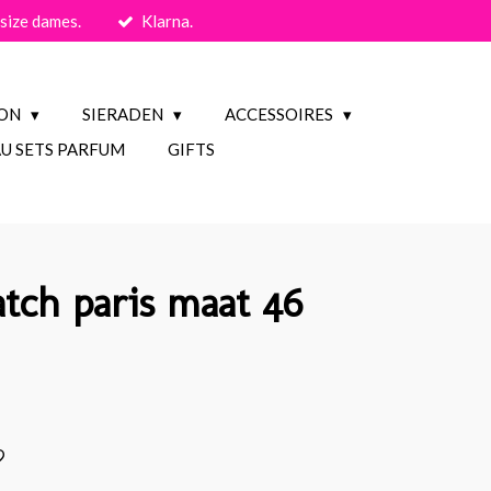
size dames.
Klarna.
ION
SIERADEN
ACCESSOIRES
U SETS PARFUM
GIFTS
patch paris maat 46