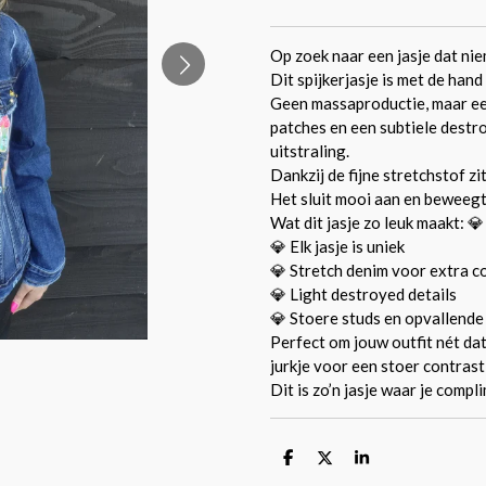
Op zoek naar een jasje dat ni
Dit spijkerjasje is met de han
Geen massaproductie, maar een
patches en een subtiele destr
uitstraling.
Dankzij de fijne stretchstof zi
Het sluit mooi aan en beweegt
Wat dit jasje zo leuk maakt: 
💎 Elk jasje is uniek
💎 Stretch denim voor extra c
💎 Light destroyed details
💎 Stoere studs en opvallende
Perfect om jouw outfit nét da
jurkje voor een stoer contrast
Dit is zo’n jasje waar je compl
D
D
S
e
e
h