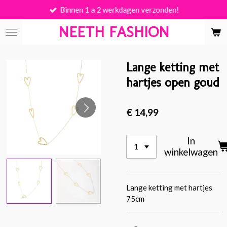
Binnen 1 a 2 werkdagen verzonden!
Ga
direct
NEETH FASHION
naar
de
hoofdinhoud
Lange ketting met
hartjes open goud
€ 14,99
In
winkelwagen
Lange ketting met hartjes
75cm