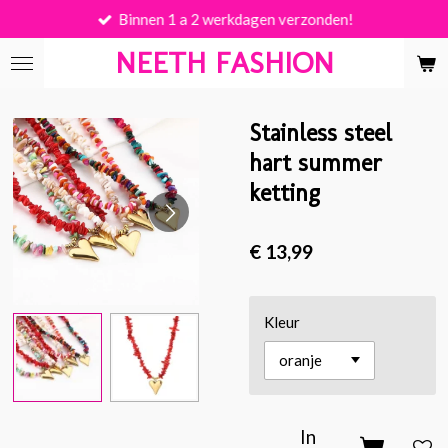
Binnen 1 a 2 werkdagen verzonden!
Ga
direct
NEETH FASHION
naar
de
hoofdinhoud
Stainless steel
hart summer
ketting
€ 13,99
Kleur
In