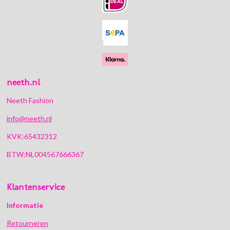
o
g
k
A
o
r
p
k
a
p
m
neeth.nl
Neeth Fashion
info@neeth.nl
KVK:65432312
BTW:NL004567666367
Klantenservice
Informatie
Retourneren