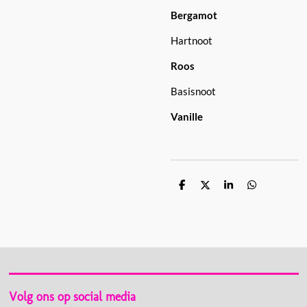
Bergamot
Hartnoot
Roos
Basisnoot
Vanille
D
D
S
D
e
e
h
e
l
e
a
l
e
l
r
e
n
e
n
Volg ons op social media