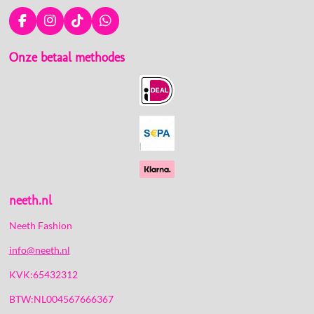
F
I
T
W
a
n
i
h
c
s
k
a
Onze betaal methodes
e
t
T
t
b
a
o
s
o
g
k
A
o
r
p
k
a
p
m
neeth.nl
Neeth Fashion
info@neeth.nl
KVK:65432312
BTW:NL004567666367