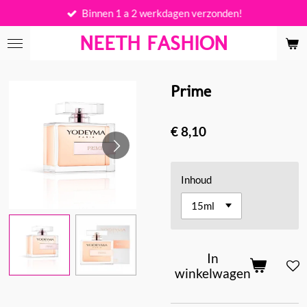
Binnen 1 a 2 werkdagen verzonden!
Ga
direct
NEETH FASHION
naar
de
hoofdinhoud
Prime
€ 8,10
Inhoud
In
winkelwagen