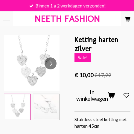
Binnen 1 a 2 werkdagen verzonden!
Ga
direct
NEETH FASHION
naar
de
hoofdinhoud
Ketting harten
zilver
Sale!
€ 10,00
€ 17,99
In
winkelwagen
Stainless steel ketting met
harten 45cm