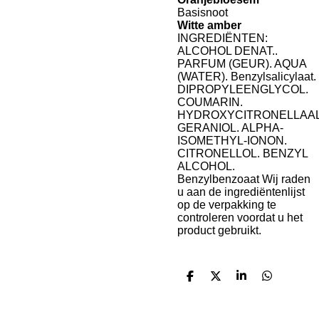
Basisnoot
Witte amber
INGREDIËNTEN:
ALCOHOL DENAT..
PARFUM (GEUR). AQUA
(WATER). Benzylsalicylaat.
DIPROPYLEENGLYCOL.
COUMARIN.
HYDROXYCITRONELLAAL
GERANIOL. ALPHA-
ISOMETHYL-IONON.
CITRONELLOL. BENZYL
ALCOHOL.
Benzylbenzoaat Wij raden
u aan de ingrediëntenlijst
op de verpakking te
controleren voordat u het
product gebruikt.
D
D
S
D
e
e
h
e
l
e
a
l
e
l
r
e