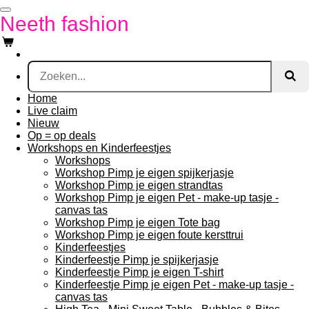
Ga
Neeth fashion
direct
naar
de
hoofdinhoud
Home
Live claim
Nieuw
Op = op deals
Workshops en Kinderfeestjes
Workshops
Workshop Pimp je eigen spijkerjasje
Workshop Pimp je eigen strandtas
Workshop Pimp je eigen Pet - make-up tasje -
canvas tas
Workshop Pimp je eigen Tote bag
Workshop Pimp je eigen foute kersttrui
Kinderfeestjes
Kinderfeestje Pimp je spijkerjasje
Kinderfeestje Pimp je eigen T-shirt
Kinderfeestje Pimp je eigen Pet - make-up tasje -
canvas tas