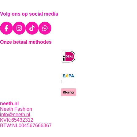
n
e
n
Volg ons op social media
F
I
T
W
a
n
i
h
Onze betaal methodes
c
s
k
a
e
t
T
t
b
a
o
s
o
g
k
A
o
r
p
k
a
p
m
neeth.nl
Neeth Fashion
info@neeth.nl
KVK:65432312
BTW:NL004567666367