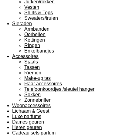
Jurken/rokken
Vesten
Shirts & Tops
Sweaters/truien
Sieraden
Armbanden
Oorbellen
Kettingen
Ringen
Enkelbandjes
Accessoires
Sjaals
Tassen
Riemen
Make-up tas
Haar accessoires
Telefoonkoordjes /sleutel hanger
Sokken
Zonnebrillen
Woonaccessoires
Lichaam & Geest
Luxe parfums
Dames geuren
Heren geuren
Cadeau sets parfum