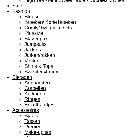
High Tea - Mini Sweet Table - Bubbles & Bites
Sale
Fashion
Blouse
Broeken/ Korte broeken
Comfy/ two piece sets
Plussize
Blazer pak
Jumpsuits
Jackets
Jurken/rokken
Vesten
Shirts & Tops
Sweaters/truien
Sieraden
Armbanden
Oorbellen
Kettingen
Ringen
Enkelbandjes
Accessoires
Sjaals
Tassen
Riemen
Make-up tas