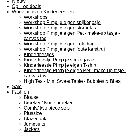
Nieuw
Op = op deals
Workshops en Kinderfeestjes
Workshops
Workshop Pimp je eigen spijkerjasje
Workshop Pimp je eigen strandtas
Workshop Pimp je eigen Pet - make-up tasje -
canvas tas
Workshop Pimp je eigen Tote bag
Workshop Pimp je eigen foute kersttrui
Kinderfeestjes
Kinderfeestje Pimp je spijkerjasje
Kinderfeestje Pimp je eigen T-shirt
Kinderfeestje Pimp je eigen Pet - make-up tasje -
canvas tas
High Tea - Mini Sweet Table - Bubbles & Bites
Sale
Fashion
Blouse
Broeken/ Korte broeken
Comfy/ two piece sets
Plussize
Blazer pak
Jumpsuits
Jackets