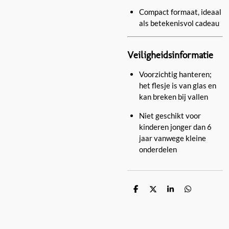
Compact formaat, ideaal
als betekenisvol cadeau
Veiligheidsinformatie
Voorzichtig hanteren;
het flesje is van glas en
kan breken bij vallen
Niet geschikt voor
kinderen jonger dan 6
jaar vanwege kleine
onderdelen
D
D
S
D
e
e
h
e
l
e
a
l
e
l
r
e
n
e
n