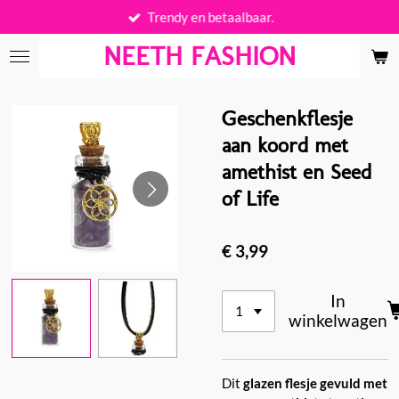
Trendy en betaalbaar.
Ga
direct
NEETH FASHION
naar
de
hoofdinhoud
Geschenkflesje
aan koord met
amethist en Seed
of Life
€ 3,99
In
winkelwagen
Dit
glazen flesje gevuld met