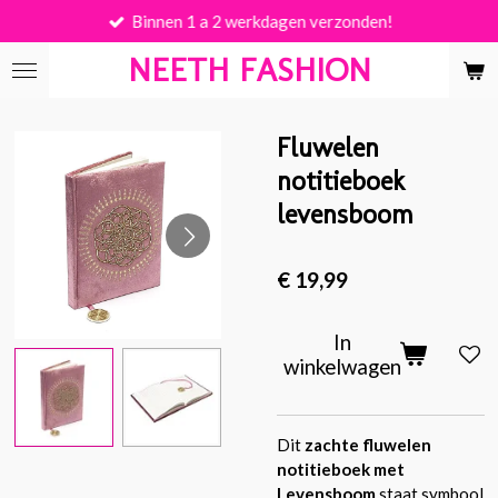
Binnen 1 a 2 werkdagen verzonden!
Ga
direct
NEETH FASHION
naar
de
hoofdinhoud
Fluwelen
notitieboek
levensboom
€ 19,99
In
winkelwagen
Dit
zachte fluwelen
notitieboek met
Levensboom
staat symbool