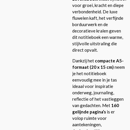
voor groei, kracht en diepe
verbondenheid. De luxe
fluwelen kaft, het verfijnde
borduurwerk en de
decoratieve kralen geven
dit notitieboek een warme,
stijlvolle uitstraling die
direct opvalt.
Dankzij het
compacte A5-
formaat (20 x 15 cm)
neem
je het notitieboek
eenvoudig mee in je tas
ideaal voor inspiratie
onderweg, journaling,
reflectie of het vastleggen
van gedachten. Met
160
gelijnde pagina’s
is er
volop ruimte voor
aantekeningen,