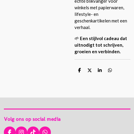
echte blikvanger voor
winkels met papierwaren,
lifestyle- en
geschenkartikelen met een
verhaal.
🌱
Een stijlvol cadeau dat
uitnodigt tot schrijven,
groeien en verbinden.
D
D
S
D
e
e
h
e
l
e
a
l
e
l
r
e
n
e
n
Volg ons op social media