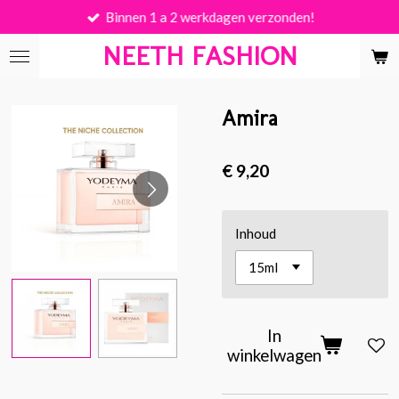
Binnen 1 a 2 werkdagen verzonden!
Ga
direct
NEETH FASHION
naar
de
hoofdinhoud
Amira
€ 9,20
Inhoud
In
winkelwagen