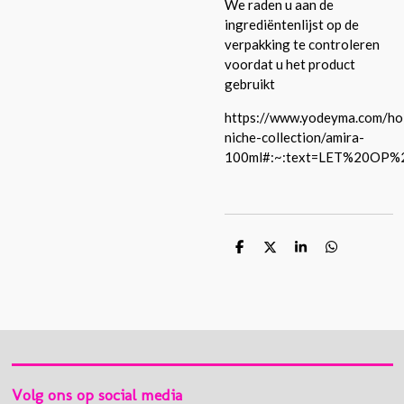
We raden u aan de
ingrediëntenlijst op de
verpakking te controleren
voordat u het product
gebruikt
https://www.yodeyma.com/hol
niche-collection/amira-
100ml#:~:text=LET%20O
D
D
S
D
e
e
h
e
l
e
a
l
e
l
r
e
n
e
n
Volg ons op social media