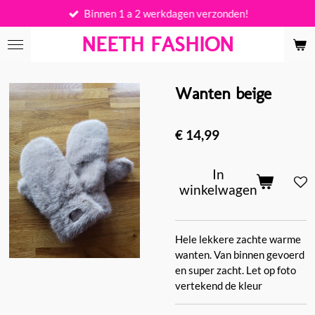
Binnen 1 a 2 werkdagen verzonden!
Ga
direct
NEETH FASHION
naar
de
hoofdinhoud
Wanten beige
€ 14,99
In
winkelwagen
Hele lekkere zachte warme
wanten. Van binnen gevoerd
en super zacht. Let op foto
vertekend de kleur