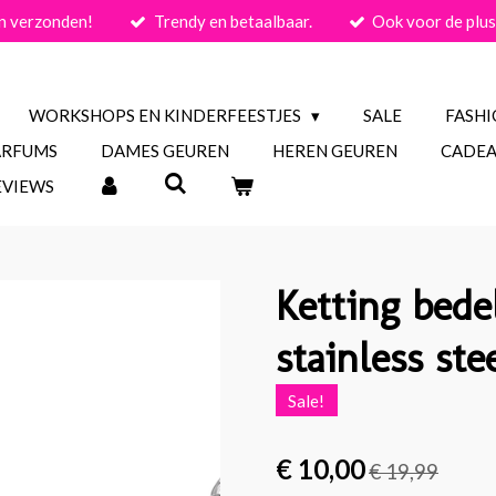
n verzonden!
Trendy en betaalbaar.
Ook voor de plus
WORKSHOPS EN KINDERFEESTJES
SALE
FASH
ARFUMS
DAMES GEUREN
HEREN GEUREN
CADEA
EVIEWS
Ketting bede
stainless ste
Sale!
€ 10,00
€ 19,99