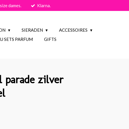
size dames.
Klarna.
ION
SIERADEN
ACCESSOIRES
U SETS PARFUM
GIFTS
l parade zilver
el