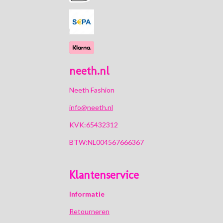
k
a
p
m
neeth.nl
Neeth Fashion
info@neeth.nl
KVK:65432312
BTW:NL004567666367
Klantenservice
Informatie
Retourneren