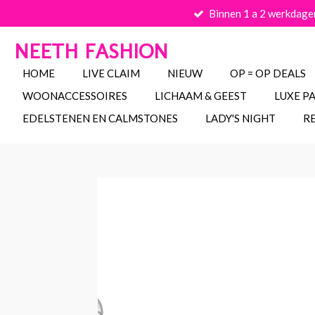
Binnen 1 a 2 werkdage
Ga
direct
NEETH FASHION
naar
de
HOME
LIVE CLAIM
NIEUW
OP = OP DEALS
hoofdinhoud
WOONACCESSOIRES
LICHAAM & GEEST
LUXE P
EDELSTENEN EN CALMSTONES
LADY'S NIGHT
R