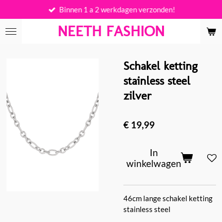
Binnen 1 a 2 werkdagen verzonden!
Ga
direct
NEETH FASHION
naar
de
hoofdinhoud
Schakel ketting
stainless steel
zilver
€ 19,99
In
winkelwagen
46cm lange schakel ketting
stainless steel