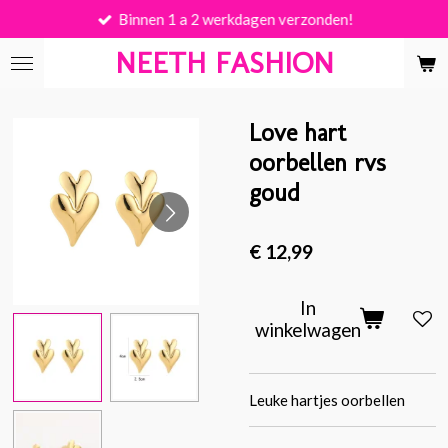
Binnen 1 a 2 werkdagen verzonden!
Ga
direct
NEETH FASHION
naar
de
hoofdinhoud
Love hart
oorbellen rvs
goud
€ 12,99
In
winkelwagen
Leuke hartjes oorbellen