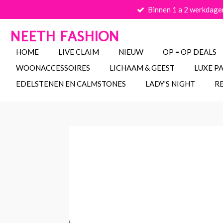
Binnen 1 a 2 werkdage
Ga
direct
NEETH FASHION
naar
de
HOME
LIVE CLAIM
NIEUW
OP = OP DEALS
hoofdinhoud
WOONACCESSOIRES
LICHAAM & GEEST
LUXE P
EDELSTENEN EN CALMSTONES
LADY'S NIGHT
R