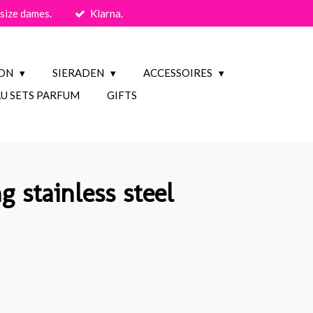
size dames.
Klarna.
ION
SIERADEN
ACCESSOIRES
U SETS PARFUM
GIFTS
g stainless steel