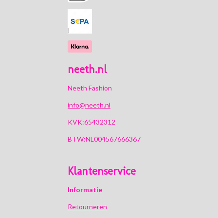
k
a
p
m
neeth.nl
Neeth Fashion
info@neeth.nl
KVK:65432312
BTW:NL004567666367
Klantenservice
Informatie
Retourneren