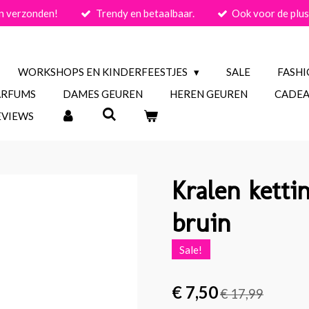
n verzonden!
Trendy en betaalbaar.
Ook voor de plus
WORKSHOPS EN KINDERFEESTJES
SALE
FASH
ARFUMS
DAMES GEUREN
HEREN GEUREN
CADEA
EVIEWS
Kralen kettin
bruin
Sale!
€ 7,50
€ 17,99