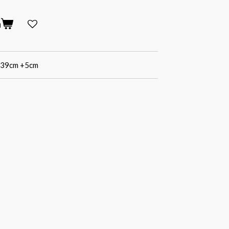
n
l. 39cm +5cm