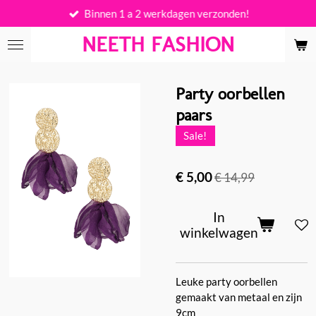
Binnen 1 a 2 werkdagen verzonden!
Ga
direct
NEETH FASHION
naar
de
hoofdinhoud
Party oorbellen
paars
Sale!
€ 5,00
€ 14,99
In
winkelwagen
Leuke party oorbellen
gemaakt van metaal en zijn
9cm