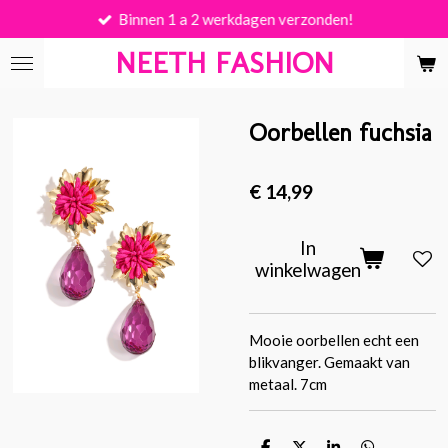
Binnen 1 a 2 werkdagen verzonden!
Ga
direct
NEETH FASHION
naar
de
hoofdinhoud
Oorbellen fuchsia
€ 14,99
In
winkelwagen
Mooie oorbellen echt een
blikvanger. Gemaakt van
metaal. 7cm