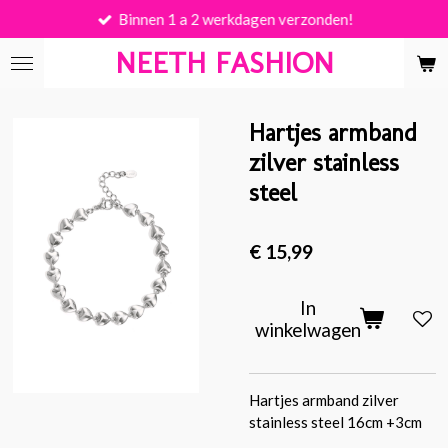
Binnen 1 a 2 werkdagen verzonden!
Ga
direct
NEETH FASHION
naar
de
hoofdinhoud
Hartjes armband
zilver stainless
steel
€ 15,99
In
winkelwagen
Hartjes armband zilver
stainless steel 16cm +3cm