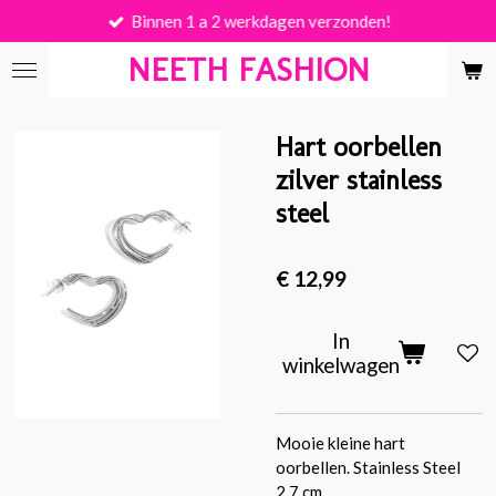
Binnen 1 a 2 werkdagen verzonden!
Ga
direct
NEETH FASHION
naar
de
hoofdinhoud
Hart oorbellen
zilver stainless
steel
€ 12,99
In
winkelwagen
Mooie kleine hart
oorbellen. Stainless Steel
2,7 cm