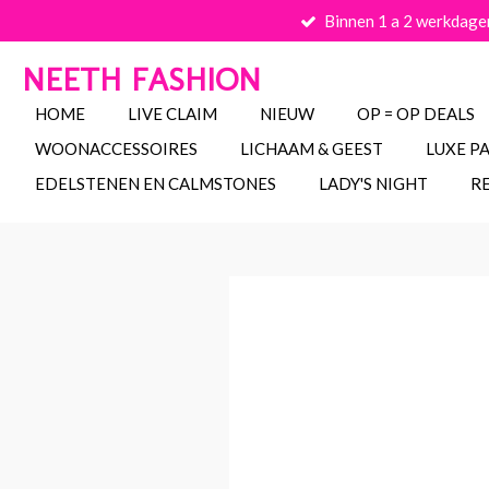
Binnen 1 a 2 werkdage
Ga
direct
NEETH FASHION
naar
de
HOME
LIVE CLAIM
NIEUW
OP = OP DEALS
hoofdinhoud
WOONACCESSOIRES
LICHAAM & GEEST
LUXE P
EDELSTENEN EN CALMSTONES
LADY'S NIGHT
R