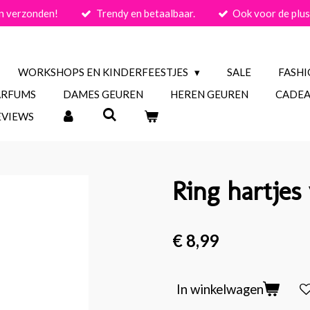
n verzonden!
Trendy en betaalbaar.
Ook voor de plus
WORKSHOPS EN KINDERFEESTJES
SALE
FASH
ARFUMS
DAMES GEUREN
HEREN GEUREN
CADEA
EVIEWS
Ring hartjes
€ 8,99
In winkelwagen