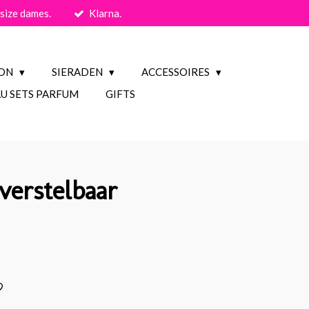
size dames.
Klarna.
ION
SIERADEN
ACCESSOIRES
U SETS PARFUM
GIFTS
 verstelbaar