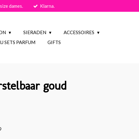
size dames.
Klarna.
ION
SIERADEN
ACCESSOIRES
U SETS PARFUM
GIFTS
rstelbaar goud