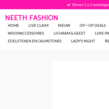
Binnen 1 a 2 werkdage
Ga
direct
NEETH FASHION
naar
de
HOME
LIVE CLAIM
NIEUW
OP = OP DEALS
hoofdinhoud
WOONACCESSOIRES
LICHAAM & GEEST
LUXE P
EDELSTENEN EN CALMSTONES
LADY'S NIGHT
R