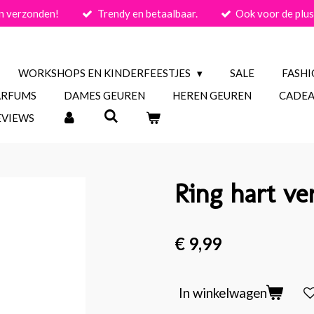
n verzonden!
Trendy en betaalbaar.
Ook voor de plus
WORKSHOPS EN KINDERFEESTJES
SALE
FASH
ARFUMS
DAMES GEUREN
HEREN GEUREN
CADEA
EVIEWS
Ring hart ve
€ 9,99
In winkelwagen