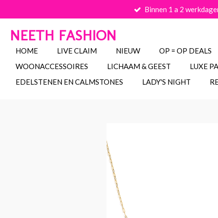
Binnen 1 a 2 werkdage
Ga
direct
NEETH FASHION
naar
de
HOME
LIVE CLAIM
NIEUW
OP = OP DEALS
hoofdinhoud
WOONACCESSOIRES
LICHAAM & GEEST
LUXE P
EDELSTENEN EN CALMSTONES
LADY'S NIGHT
R