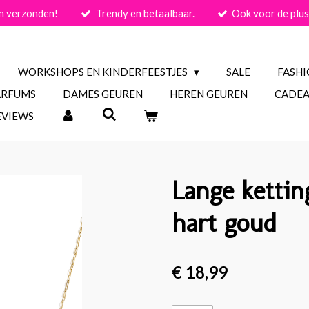
n verzonden!
Trendy en betaalbaar.
Ook voor de plus
WORKSHOPS EN KINDERFEESTJES
SALE
FASH
ARFUMS
DAMES GEUREN
HEREN GEUREN
CADEA
EVIEWS
Lange ketting
hart goud
€ 18,99