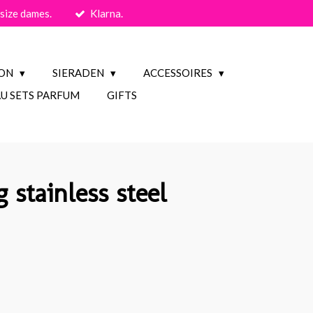
size dames.
Klarna.
ION
SIERADEN
ACCESSOIRES
U SETS PARFUM
GIFTS
 stainless steel