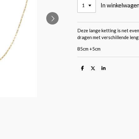
In winkelwage
Deze lange ketting is net even
dragen met verschillende leng
85cm +5cm
D
D
S
e
e
h
l
e
a
e
l
r
n
e