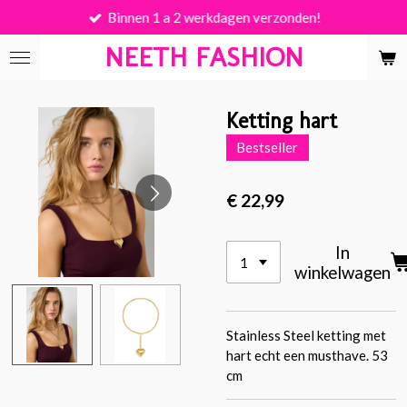
Binnen 1 a 2 werkdagen verzonden!
Ga
direct
NEETH FASHION
naar
de
hoofdinhoud
Ketting hart
Bestseller
€ 22,99
In
winkelwagen
Stainless Steel ketting met
hart echt een musthave. 53
cm