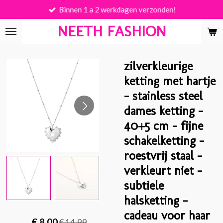
Binnen 1 a 2 werkdagen verzonden!
Ga
direct
NEETH FASHION
naar
de
hoofdinhoud
zilverkleurige
ketting met hartje
– stainless steel
dames ketting –
40+5 cm – fijne
schakelketting –
roestvrij staal –
verkleurt niet –
subtiele
halsketting –
cadeau voor haar
€ 8,00
€ 14,99