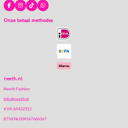
F
I
T
W
a
n
i
h
c
s
k
a
Onze betaal methodes
e
t
T
t
b
a
o
s
o
g
k
A
o
r
p
k
a
p
m
neeth.nl
Neeth Fashion
info@neeth.nl
KVK:65432312
BTW:NL004567666367