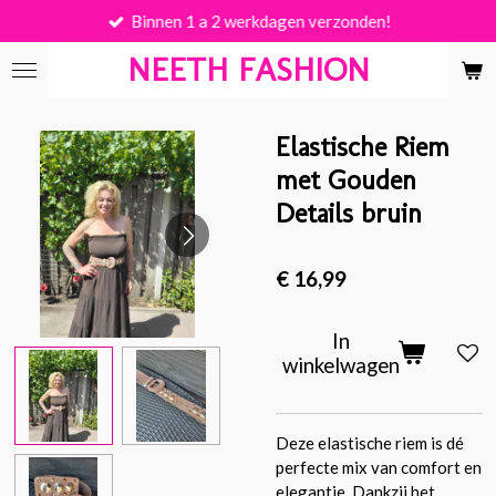
Binnen 1 a 2 werkdagen verzonden!
Ga
direct
NEETH FASHION
naar
de
hoofdinhoud
Elastische Riem
met Gouden
Details bruin
€ 16,99
In
winkelwagen
Deze elastische riem is dé
perfecte mix van comfort en
elegantie. Dankzij het