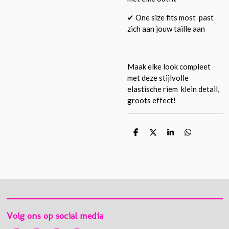
✔ One size fits most past
zich aan jouw taille aan
Maak elke look compleet
met deze stijlvolle
elastische riem klein detail,
groots effect!
D
D
S
D
e
e
h
e
l
e
a
l
e
l
r
e
n
e
n
Volg ons op social media